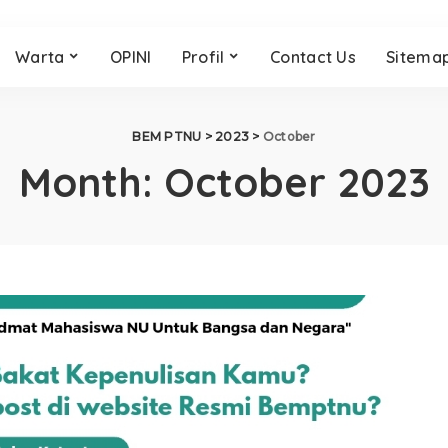
Warta
OPINI
Profil
Contact Us
Sitema
BEM PTNU
>
2023
>
October
Month:
October 2023