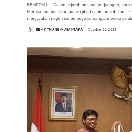
BEMPTNU – “Dalam sejarah panjang perjuangan, para sa
Mereka membuktikan bahwa jihad santri adalah kunci keb
menjayakan negeri ini. Semoga semangat mereka sela
BEM PTNU SE-NUSANTARA
October 21, 2023