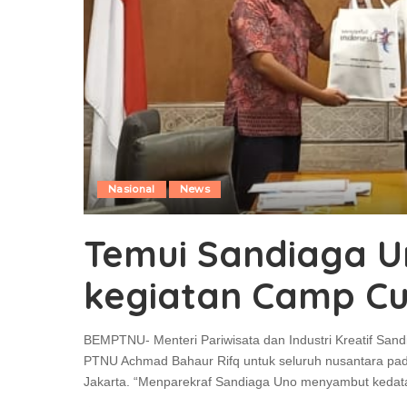
Nasional
News
Temui Sandiaga 
kegiatan Camp Cu
BEMPTNU- Menteri Pariwisata dan Industri Kreatif Sa
PTNU Achmad Bahaur Rifq untuk seluruh nusantara pad
Jakarta. “Menparekraf Sandiaga Uno menyambut keda