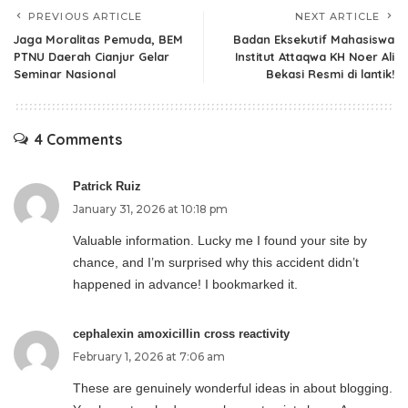
PREVIOUS ARTICLE
NEXT ARTICLE
Jaga Moralitas Pemuda, BEM
Badan Eksekutif Mahasiswa
PTNU Daerah Cianjur Gelar
Institut Attaqwa KH Noer Ali
Seminar Nasional
Bekasi Resmi di lantik!
4 Comments
Patrick Ruiz
January 31, 2026 at 10:18 pm
Valuable information. Lucky me I found your site by
chance, and I’m surprised why this accident didn’t
happened in advance! I bookmarked it.
cephalexin amoxicillin cross reactivity
February 1, 2026 at 7:06 am
These are genuinely wonderful ideas in about blogging.