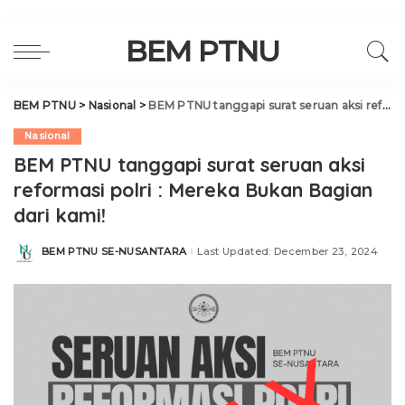
BEM PTNU
BEM PTNU
>
Nasional
>
BEM PTNU tanggapi surat seruan aksi reformasi polri : Mereka Bukan Bagian dari kami!
Nasional
BEM PTNU tanggapi surat seruan aksi
reformasi polri : Mereka Bukan Bagian
dari kami!
BEM PTNU SE-NUSANTARA
Last Updated: December 23, 2024
Posted
by