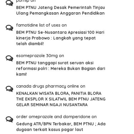
pornip
on
BEM PTNU Jateng Desak Pemerintah Tinjau
Ulang Pemangkasan Anggaran Pendidikan
famotidine list of uses
on
BEM PTNU Se-Nusantara Apresiasi 100 Hari
kinerja Prabowo : Langkah yang tepat
telah diambil!
esomeprazole 30mg
on
BEM PTNU tanggapi surat seruan aksi
reformasi polri : Mereka Bukan Bagian dari
kami!
canada drugs pharmacy online
on
KENALKAN WISATA BLORA, PANITIA BLORA
THE EKSPLOR X SILATWIL BEM PTNU JATENG
GELAR SEMINAR NGAJI NUSANTARA
order omeprazole and domperidone
on
Gedung ATR/BPN Terbakar, BEM PTNU ; Ada
dugaan terkait kasus pagar laut