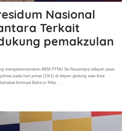
residum Nasional
ntara Terkait
dukung pemakzulan
ang mengatasnamakan BEM PTNU Se-Nusantara wilayah jawa
 jokowi pada hari jumat (19/1) di depan gedung sate kota
Sahabat Achmad Baha’ur Rifqi
...