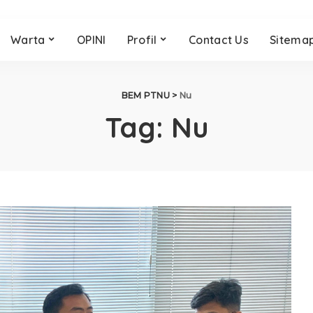
Warta
OPINI
Profil
Contact Us
Sitema
BEM PTNU
>
Nu
Tag:
Nu