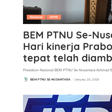
Nasional
OPINI
BEM PTNU Se-Nusa
Hari kinerja Prab
tepat telah diambi
Presidium Nasional BEM PTNU Se-Nusantara Achmad Bah
BEM PTNU SE-NUSANTARA
January 20, 2025
Posted
by