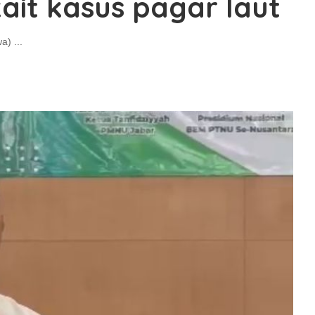
ait kasus pagar laut
wa)
...