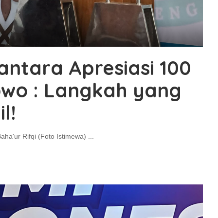
ntara Apresiasi 100
owo : Langkah yang
l!
a'ur Rifqi (Foto Istimewa)
...